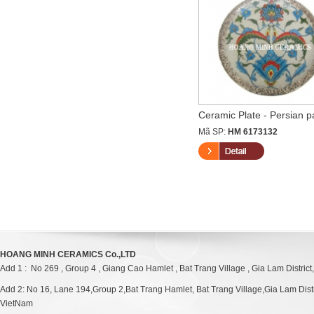
Ceramic Jar flower blue flo...
Ceramic Plate - Persian pa
Mã SP:
HM 6174135
Mã SP:
HM 6173132
HOANG MINH CERAMICS Co.,LTD
Add 1 : No 269 , Group 4 , Giang Cao Hamlet , Bat Trang Village , Gia Lam District
Add 2: No 16, Lane 194,Group 2,Bat Trang Hamlet, Bat Trang Village,Gia Lam Distri
VietNam