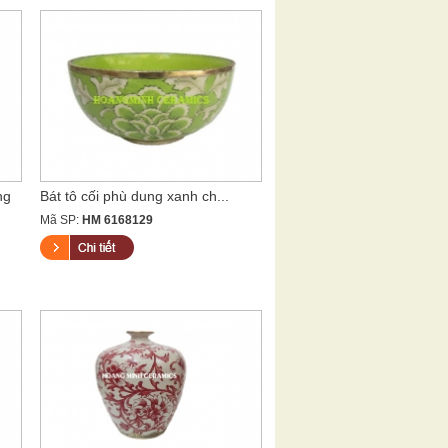
ng
Bát tô cối phù dung xanh ch...
Mã SP:
HM 6168129