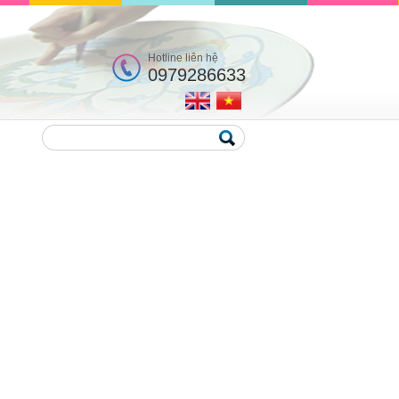
Hotline liên hệ
0979286633